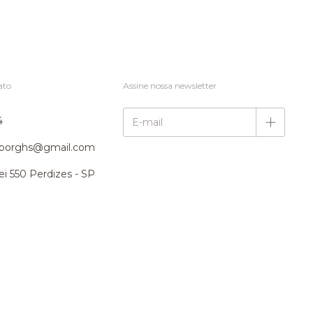
ato
Assine nossa newsletter
4
ilborghs@gmail.com
ei 550 Perdizes - SP