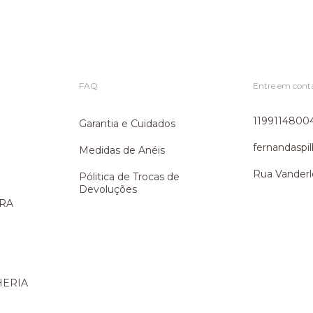
FAQ
Entre em cont
1199114800
Garantia e Cuidados
fernandasp
Medidas de Anéis
Rua Vanderl
Pólitica de Trocas de
Devoluções
ARA
HERIA