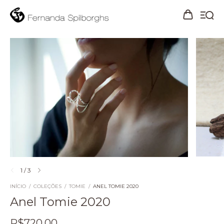
1
/
3
INÍCIO
/
COLEÇÕES
/
TOMIE
/
ANEL TOMIE 2020
Anel Tomie 2020
R$720,00