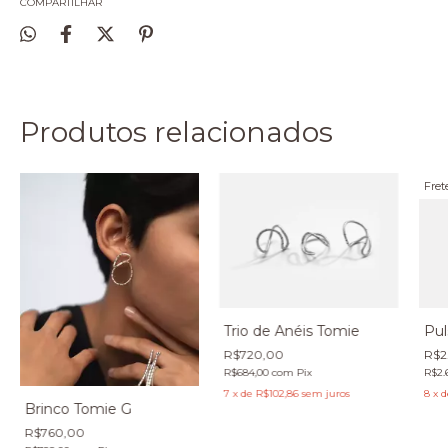
COMPARTILHAR
Produtos relacionados
Fret
Trio de Anéis Tomie
Pul
R$720,00
R$2
R$684,00
com
Pix
R$2.
7
x
de
R$102,86
sem juros
8
x
d
Brinco Tomie G
R$760,00