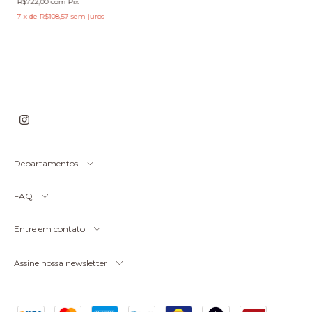
R$722,00
com
Pix
7
x
de
R$108,57
sem juros
Departamentos
FAQ
Entre em contato
Assine nossa newsletter