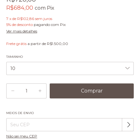
R$684,00
com
Pix
7
x
de
R$102,86
sem juros
5% de desconto
pagando com Pix
Ver mais detalhes
Frete grátis
a partir de
R$1.500,00
TAMANHO
MEIOS DE ENVIO
Alterar CEP
Entregas para o CEP:
Não sei meu CEP