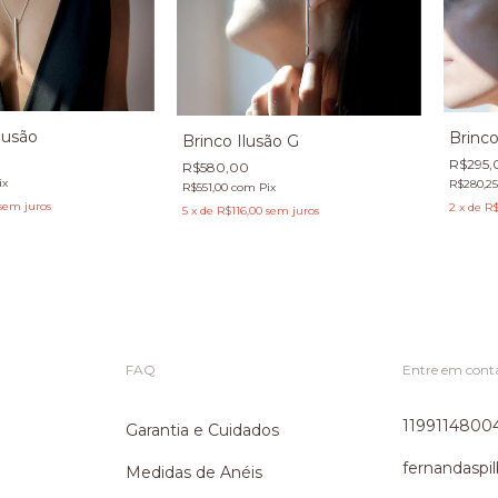
lusão
Brinco
Brinco Ilusão G
R$295,
R$580,00
ix
R$280,2
R$551,00
com
Pix
sem juros
2
x
de
R$
5
x
de
R$116,00
sem juros
FAQ
Entre em cont
1199114800
Garantia e Cuidados
fernandasp
Medidas de Anéis