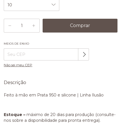
MEIOS DE ENVIO
Alterar CEP
Entregas para o CEP:
Não sei meu CEP
Descrição
Feito à mão em Prata 950 e silicone | Linha Ilusão
Estoque –
máximo de 20 dias para produção (consulte-
nos sobre a disponibilidade para pronta entrega).