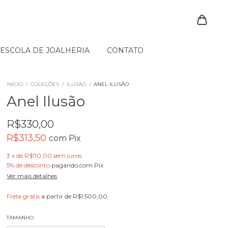
ESCOLA DE JOALHERIA
CONTATO
INÍCIO
/
COLEÇÕES
/
ILUSÃO
/
ANEL ILUSÃO
Anel Ilusão
R$330,00
R$313,50
com
Pix
3
x
de
R$110,00
sem juros
5% de desconto
pagando com Pix
Ver mais detalhes
Frete grátis
a partir de
R$1.500,00
TAMANHO