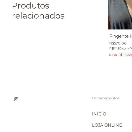
Produtos
relacionados
Pingente I
R$570,00
R$541,50
com
P
5
x
de
R$114,00
Departamentos
INÍCIO
LOJA ONLINE