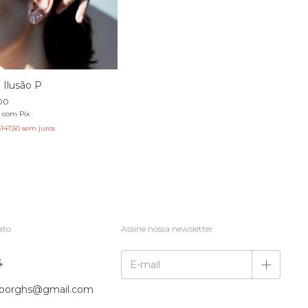
 Ilusão P
00
5
com
Pix
147,50
sem juros
ato
Assine nossa newsletter
4
ilborghs@gmail.com