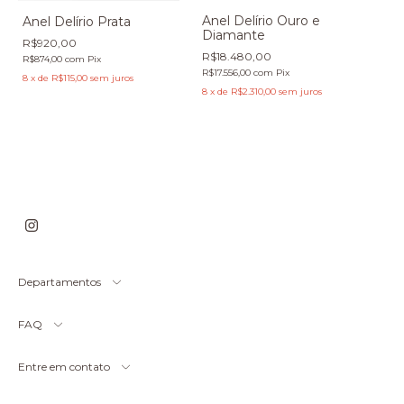
Anel Delírio Ouro e
Anel Delírio Prata
Diamante
R$920,00
R$18.480,00
R$874,00
com
Pix
R$17.556,00
com
Pix
8
x
de
R$115,00
sem juros
8
x
de
R$2.310,00
sem juros
Departamentos
FAQ
Entre em contato