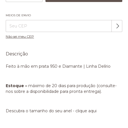
MEIOS DE ENVIO
Alterar CEP
Entregas para o CEP:
Não sei meu CEP
Descrição
Feito à mão em prata 950 e Diamante | Linha Delírio
Estoque –
máximo de 20 dias para produção (consulte-
nos sobre a disponibilidade para pronta entrega).
Descubra o tamanho do seu anel -
clique aqui