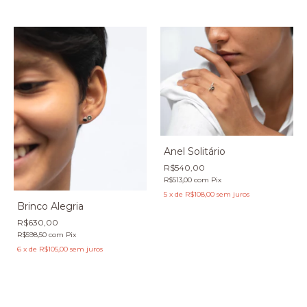
Anel Solitário
R$540,00
R$513,00
com
Pix
5
x
de
R$108,00
sem juros
Brinco Alegria
R$630,00
R$598,50
com
Pix
6
x
de
R$105,00
sem juros