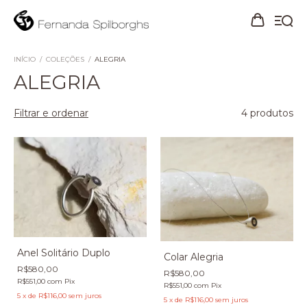
INÍCIO
/
COLEÇÕES
/
ALEGRIA
ALEGRIA
Filtrar e ordenar
4 produtos
Anel Solitário Duplo
Colar Alegria
R$580,00
R$580,00
R$551,00
com
Pix
R$551,00
com
Pix
5
x
de
R$116,00
sem juros
5
x
de
R$116,00
sem juros