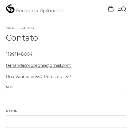
INÍCIO
/
CONTATO
Contato
11991148004
fernandaspilborghs@gmail.com
Rua Vanderlei 550 Perdizes - SP
NOME
E-MAIL